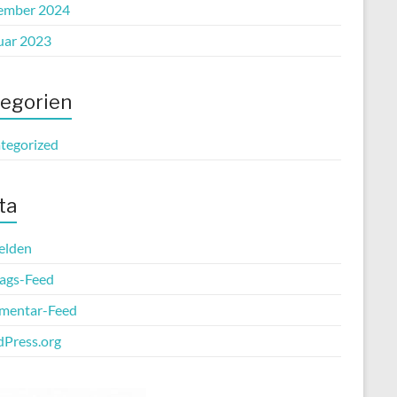
ember 2024
uar 2023
egorien
tegorized
ta
elden
rags-Feed
entar-Feed
Press.org