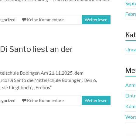
Sept
Febr
egorized
Keine Kommentare
Weiterlesen
Kat
i Santo liest an der
Unca
Me
ittelschule Bobingen Am 21.11.2025, dem
co Di Santo die Mittelschule Bobingen. Den 6.
Anm
sie fliegt hoch“, „Erebos“
Eint
egorized
Keine Kommentare
Weiterlesen
Komm
Word