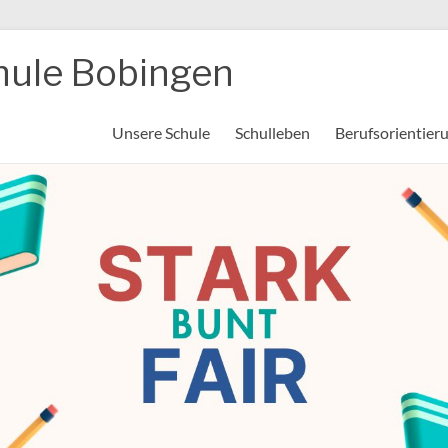
hule Bobingen
Unsere Schule
Schulleben
Berufsorientier