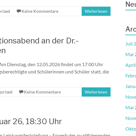
Ne
rized
Keine Kommentare
Weiterlesen
Arc
ionsabend an der Dr.-
Juli 
en
Mai 
. Am Dienstag, den 12.05.2026 findet um 17:00 Uhr
Apri
sberechtigte und Schülerinnen und Schüler statt, die
Febr
Janu
orized
Keine Kommentare
Weiterlesen
Nove
Mai 
Nove
ar 26, 18:30 Uhr
Okto
 Leistungsfeststellung – Erwerb des qualifizierenden