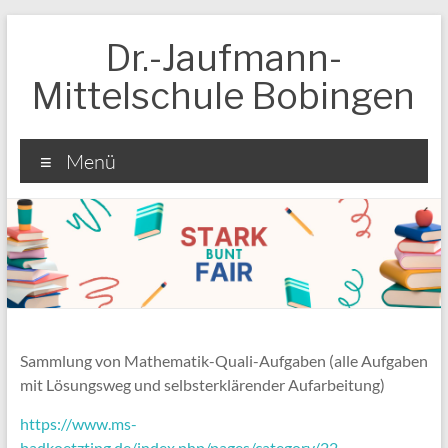
Zum
Inhalt
Dr.-Jaufmann-
springen
Mittelschule Bobingen
Menü
Sammlung von Mathematik-Quali-Aufgaben (alle Aufgaben
mit Lösungsweg und selbsterklärender Aufarbeitung)
https://www.ms-
badkoetzting.de/index.php/pages/category/22-