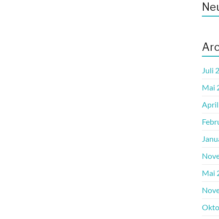
Ne
Arc
Juli 
Mai 
Apri
Febr
Janu
Nove
Mai 
Nove
Okto