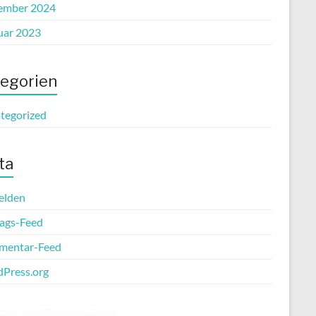
ember 2024
uar 2023
egorien
tegorized
ta
elden
rags-Feed
entar-Feed
Press.org