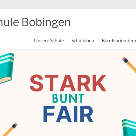
hule Bobingen
Unsere Schule
Schulleben
Berufsorientier