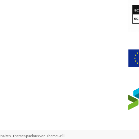
behalten. Theme
Spacious
von ThemeGrill.