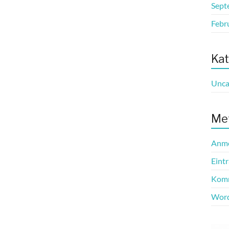
Sept
Febr
Kat
Unca
Me
Anm
Eint
Komm
Word