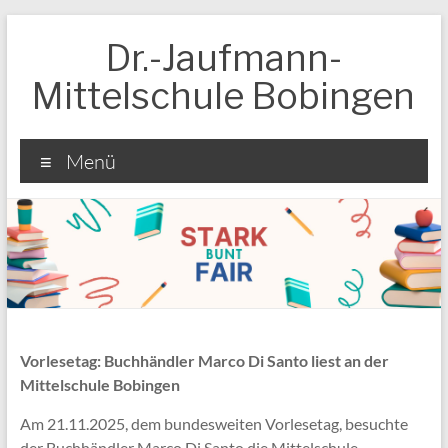
Zum
Inhalt
Dr.-Jaufmann-
springen
Mittelschule Bobingen
Menü
Vorlesetag: Buchhändler Marco Di Santo liest an der
Mittelschule Bobingen
Am 21.11.2025, dem bundesweiten Vorlesetag, besuchte
der Buchhändler Marco Di Santo die Mittelschule